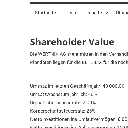
Startseite
Team
Inhalte
Übun
Shareholder Value
Die WERTNIX AG steht mitten in den Verhandl
Plandaten liegen für die BETEILIX für die näch
Umsatz im letzten Geschäftsjahr:
40,000.00
Umsatzwachstum jährlich:
40%
Umsatzüberschussrate:
7.00%
Körperschaftssteuersatz: 25%
Nettoinvestitionen ins Umlaufvermögen:
6.0
Nettoinvestitionen ins Anlagevermögen:
13.0