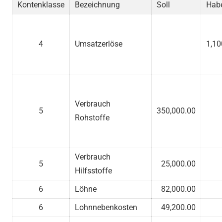
Kontenklasse
Bezeichnung
Soll
Hab
4
Umsatzerlöse
1,10
Verbrauch
5
350,000.00
Rohstoffe
Verbrauch
5
25,000.00
Hilfsstoffe
6
Löhne
82,000.00
6
Lohnnebenkosten
49,200.00