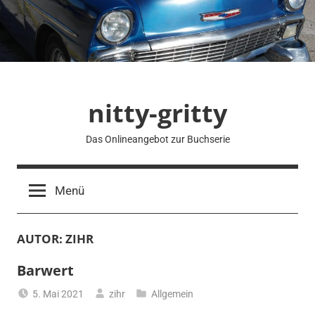
Zum
Inhalt
springen
nitty-gritty
Das Onlineangebot zur Buchserie
Menü
AUTOR:
ZIHR
Barwert
5. Mai 2021
zihr
Allgemein